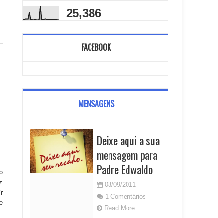
25,386
FACEBOOK
MENSAGENS
Deixe aqui a sua
mensagem para
Padre Edwaldo
o
z
08/09/2011
r
1 Comentários
e
Read More...