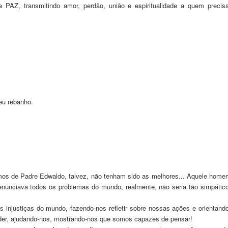
PAZ, transmitindo amor, perdão, união e espiritualidade a quem precisa
eu rebanho.
mos de Padre Edwaldo, talvez, não tenham sido as melhores... Aquele home
enunciava todos os problemas do mundo, realmente, não seria tão simpático
 injustiças do mundo, fazendo-nos refletir sobre nossas ações e orientando
der, ajudando-nos, mostrando-nos que somos capazes de pensar!