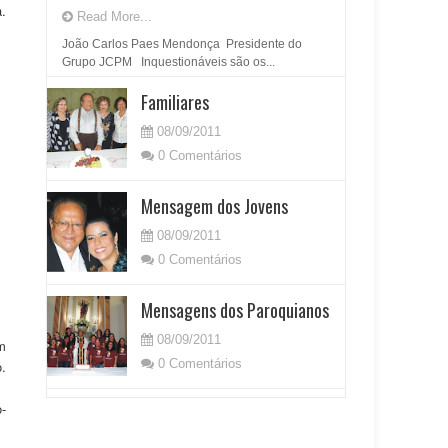
.
Read More...
João Carlos Paes Mendonça Presidente do
Grupo JCPM Inquestionáveis são os...
Familiares
08/09/2011
0 Comentários
Mensagem dos Jovens
08/09/2011
0 Comentários
Mensagens dos Paroquianos
08/09/2011
m
0 Comentários
.
-