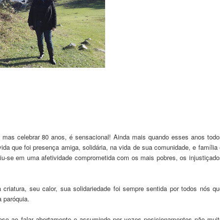
, mas celebrar 80 anos, é sensacional! Ainda mais quando esses anos todo
da que foi presença amiga, solidária, na vida de sua comunidade, e família 
iu-se em uma afetividade comprometida com os mais pobres, os injustiçado
riatura, seu calor, sua solidariedade foi sempre sentida por todos nós qu
 paróquia.
joso ao falar abertamente e assumindo por vezes posicionamentos não muit