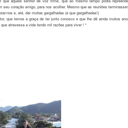
er que aquele senhor de voz firme, que ao mesmo tempo podia repreende
om seu coração amigo, para nos acolher. Mesmo que as reuniões terminasse
poiar-nos e, até, dar muitas gargalhadas (e que gargalhadas!)
r, que temos a graça de ter junto conosco e que lhe dê ainda muitos ano
e que atravessa a vida tendo mil razões para viver ! "